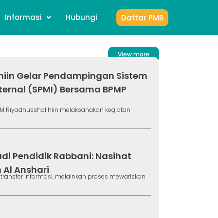
Informasi
Hubungi
Daftar PMB
View more
hiin Gelar Pendampingan Sistem
ternal (SPMI) Bersama BPMP
BM Riyadhussholihiin melaksanakan kegiatan
adi Pendidik Rabbani: Nasihat
Al Anshari
ransfer informasi, melainkan proses mewariskan