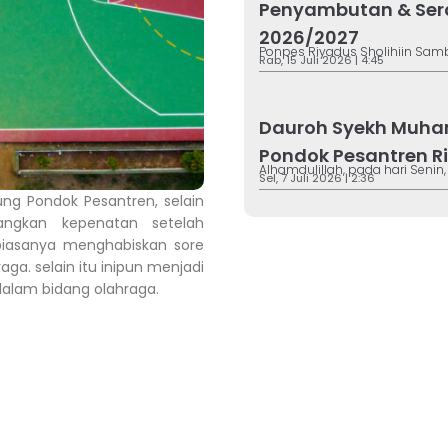
Penyambutan & Sera
2026/2027
Ponpes Riyadus Sholihiin Sambu
Rab, 15 Juli 2026 | 4:45
Dauroh Syekh Muham
Pondok Pesantren R
Alhamdulillah, pada hari Senin,
Sel, 7 Juli 2026 | 2:36
g Pondok Pesantren, selain
langkan kepenatan setelah
biasanya menghabiskan sore
ga. selain itu inipun menjadi
lam bidang olahraga.