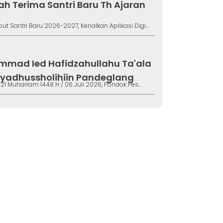
h Terima Santri Baru Th Ajaran
t Santri Baru 2026-2027, Kenalkan Aplikasi Digi...
mad Ied Hafidzahullahu Ta'ala
iyadhussholihiin Pandeglang
 21 Muharram 1448 H / 06 Juli 2026, Pondok Pes...