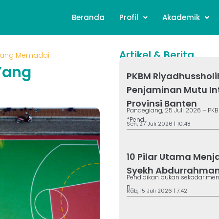
Beranda
Profil
Akademik
Artikel & Berita
Yang Memadai
Yang
PKBM Riyadhussholi
Penjaminan Mutu In
Provinsi Banten
Pandeglang, 25 Juli 2026 – PK
*Pend...
Sen, 27 Juli 2026 | 10:48
10 Pilar Utama Menj
Syekh Abdurrahman 
Pendidikan bukan sekadar ment
n...
Rab, 15 Juli 2026 | 7:42