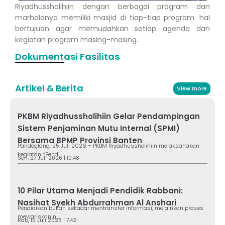
Riyadhussholihiin dengan berbagai program dan
marhalanya memiliki masjid di tiap-tiap program. hal
bertujuan agar memudahkan setiap agenda dan
kegiatan program masing-masing.
Dokumentasi Fasilitas
Artikel & Berita
View more
PKBM Riyadhussholihiin Gelar Pendampingan
Sistem Penjaminan Mutu Internal (SPMI)
Bersama BPMP Provinsi Banten
Pandeglang, 25 Juli 2026 – PKBM Riyadhussholihiin melaksanakan
kegiatan *Pend...
Sen, 27 Juli 2026 | 10:48
10 Pilar Utama Menjadi Pendidik Rabbani:
Nasihat Syekh Abdurrahman Al Anshari
Pendidikan bukan sekadar mentransfer informasi, melainkan proses
mewariskan n...
Rab, 15 Juli 2026 | 7:42