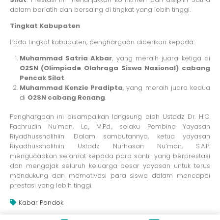
dalam berlatih dan bersaing di tingkat yang lebih tinggi.
Tingkat Kabupaten
Pada tingkat kabupaten, penghargaan diberikan kepada:
Muhammad Satria Akbar
, yang meraih juara ketiga di
O2SN (Olimpiade Olahraga Siswa Nasional) cabang
Pencak Silat
.
Muhammad Kenzie Pradipta
, yang meraih juara kedua
di
O2SN cabang Renang
.
Penghargaan ini disampaikan langsung oleh Ustadz Dr. H.C.
Fachrudin Nu’man, Lc., M.Pd., selaku Pembina Yayasan
Riyadhussholihiin. Dalam sambutannya, ketua yayasan
Riyadhussholihiin Ustadz Nurhasan Nu’man, S.A.P.
mengucapkan selamat kepada para santri yang berprestasi
dan mengajak seluruh keluarga besar yayasan untuk terus
mendukung dan memotivasi para siswa dalam mencapai
prestasi yang lebih tinggi.
Kabar Pondok