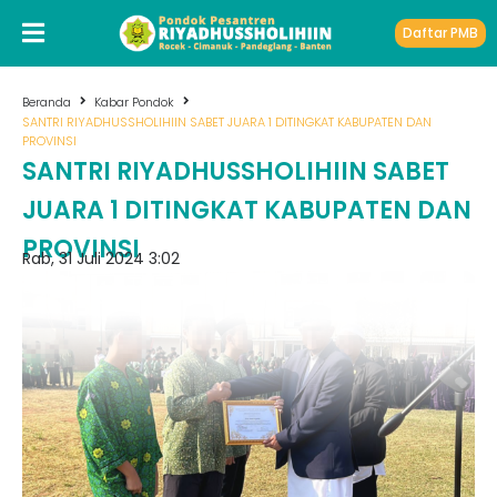
Daftar PMB
Beranda
Kabar Pondok
SANTRI RIYADHUSSHOLIHIIN SABET JUARA 1 DITINGKAT KABUPATEN DAN
PROVINSI
SANTRI RIYADHUSSHOLIHIIN SABET
JUARA 1 DITINGKAT KABUPATEN DAN
PROVINSI
Rab, 31 Juli 2024 3:02