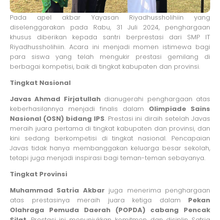
Pada apel akbar Yayasan Riyadhussholihiin yang
diselenggarakan pada Rabu, 31 Juli 2024, penghargaan
khusus diberikan kepada santri berprestasi dari SMP IT
Riyadhussholihiin. Acara ini menjadi momen istimewa bagi
para siswa yang telah mengukir prestasi gemilang di
berbagai kompetisi, baik di tingkat kabupaten dan provinsi.
Tingkat Nasional
Javas Ahmad Firjatullah
dianugerahi penghargaan atas
keberhasilannya menjadi finalis dalam
Olimpiade Sains
Nasional (OSN) bidang IPS
. Prestasi ini diraih setelah Javas
meraih juara pertama di tingkat kabupaten dan provinsi, dan
kini sedang berkompetisi di tingkat nasional. Pencapaian
Javas tidak hanya membanggakan keluarga besar sekolah,
tetapi juga menjadi inspirasi bagi teman-teman sebayanya.
Tingkat Provinsi
Muhammad Satria Akbar
juga menerima penghargaan
atas prestasinya meraih juara ketiga dalam
Pekan
Olahraga Pemuda Daerah (POPDA) cabang Pencak
Silat
. Prestasi ini menunjukkan komitmen dan disiplin Satria