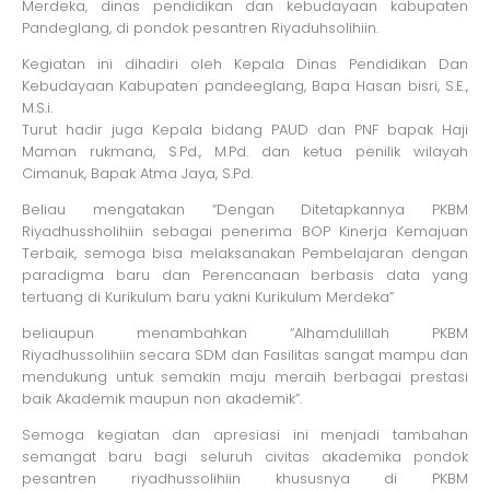
Merdeka, dinas pendidikan dan kebudayaan kabupaten
Pandeglang, di pondok pesantren Riyaduhsolihiin.
Kegiatan ini dihadiri oleh Kepala Dinas Pendidikan Dan
Kebudayaan Kabupaten pandeeglang, Bapa Hasan bisri, S.E.,
M.S.i.
Turut hadir juga Kepala bidang PAUD dan PNF bapak Haji
Maman rukmana, S.Pd., M.Pd. dan ketua penilik wilayah
Cimanuk, Bapak Atma Jaya, S.Pd.
Beliau mengatakan “Dengan Ditetapkannya PKBM
Riyadhussholihiin sebagai penerima BOP Kinerja Kemajuan
Terbaik, semoga bisa melaksanakan Pembelajaran dengan
paradigma baru dan Perencanaan berbasis data yang
tertuang di Kurikulum baru yakni Kurikulum Merdeka”
beliaupun menambahkan “Alhamdulillah PKBM
Riyadhussolihiin secara SDM dan Fasilitas sangat mampu dan
mendukung untuk semakin maju meraih berbagai prestasi
baik Akademik maupun non akademik”.
Semoga kegiatan dan apresiasi ini menjadi tambahan
semangat baru bagi seluruh civitas akademika pondok
pesantren riyadhussolihiin khususnya di PKBM