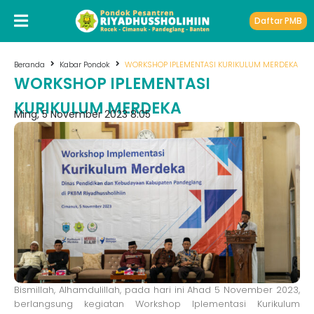
Daftar PMB
Beranda
Kabar Pondok
WORKSHOP IPLEMENTASI KURIKULUM MERDEKA
WORKSHOP IPLEMENTASI
KURIKULUM MERDEKA
Ming, 5 November 2023 8:05
Bismillah, Alhamdulillah, pada hari ini Ahad 5 November 2023,
berlangsung kegiatan Workshop Iplementasi Kurikulum